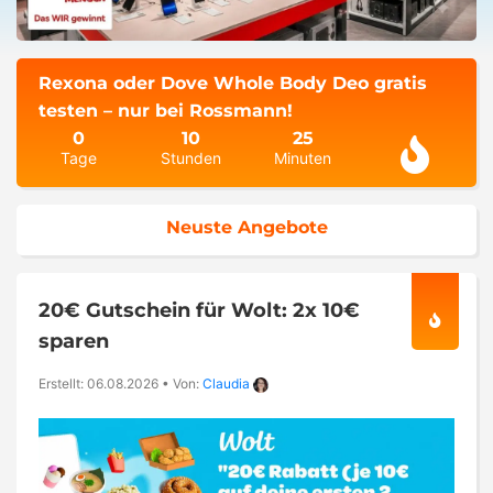
Rexona oder Dove Whole Body Deo gratis
testen – nur bei Rossmann!
0
10
25
Tage
Stunden
Minuten
Neuste Angebote
20€ Gutschein für Wolt: 2x 10€
sparen
Erstellt: 06.08.2026
•
Von:
Claudia