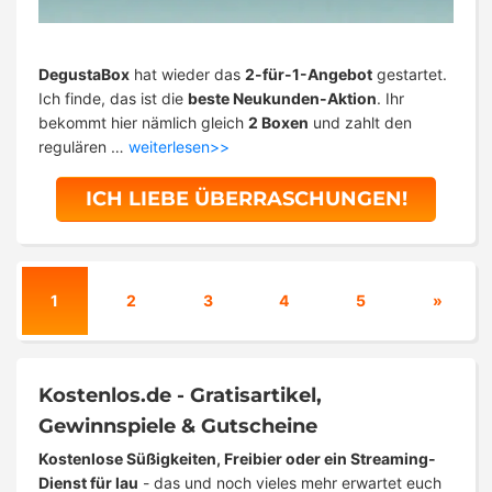
DegustaBox
hat wieder das
2-für-1-Angebot
gestartet.
Ich finde, das ist die
beste Neukunden-Aktion
. Ihr
bekommt hier nämlich gleich
2 Boxen
und zahlt den
regulären …
weiterlesen>>
ICH LIEBE ÜBERRASCHUNGEN!
1
2
3
4
5
»
Kostenlos.de - Gratisartikel,
Gewinnspiele & Gutscheine
Kostenlose Süßigkeiten, Freibier oder ein Streaming-
Dienst für lau
- das und noch vieles mehr erwartet euch