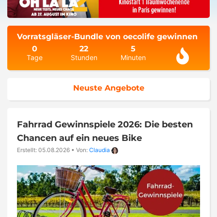
Vorratsgläser-Bundle von oecolife gewinnen
0
22
5
Tage
Stunden
Minuten
Neuste Angebote
Fahrrad Gewinnspiele 2026: Die besten
Chancen auf ein neues Bike
Erstellt: 05.08.2026
•
Von:
Claudia