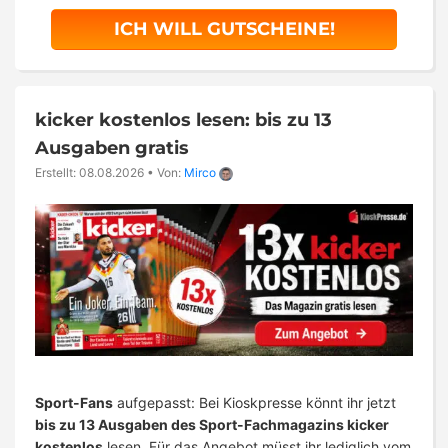
ICH WILL GUTSCHEINE!
kicker kostenlos lesen: bis zu 13
Ausgaben gratis
Erstellt: 08.08.2026
•
Von:
Mirco
Sport-Fans
aufgepasst: Bei Kioskpresse könnt ihr jetzt
bis zu 13 Ausgaben des Sport-Fachmagazins kicker
kostenlos
lesen. Für das Angebot müsst ihr lediglich vom