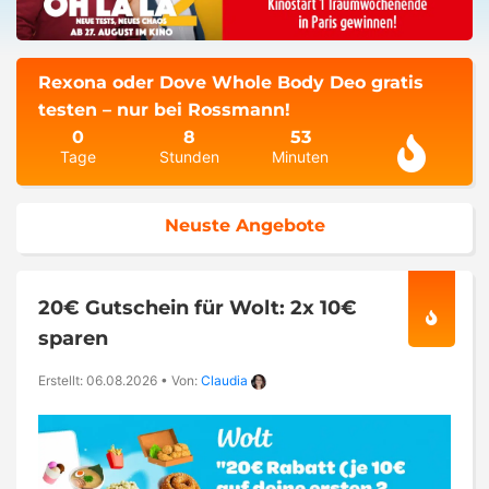
Rexona oder Dove Whole Body Deo gratis
testen – nur bei Rossmann!
0
8
53
Tage
Stunden
Minuten
Neuste Angebote
20€ Gutschein für Wolt: 2x 10€
sparen
Erstellt: 06.08.2026
•
Von:
Claudia