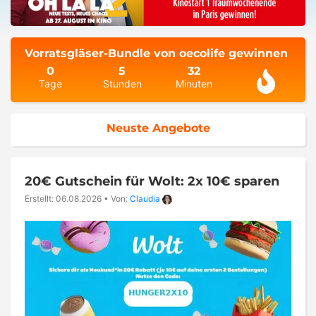
Vorratsgläser-Bundle von oecolife gewinnen
0
5
32
Tage
Stunden
Minuten
Neuste Angebote
20€ Gutschein für Wolt: 2x 10€ sparen
Erstellt: 06.08.2026
•
Von:
Claudia