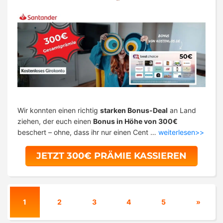
Wir konnten einen richtig
starken Bonus-Deal
an Land
ziehen, der euch einen
Bonus in Höhe von 300€
beschert – ohne, dass ihr nur einen Cent …
weiterlesen>>
JETZT 300€ PRÄMIE KASSIEREN
1
2
3
4
5
»