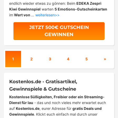
endlich wieder etwas zu gönnen: Beim
EDEKA Zespri
Kiwi Gewinnspiel
warten
5 Emotions-Gutscheinkarten
im
Wert von
…
weiterlesen>>
JETZT 500€ GUTSCHEIN
GEWINNEN
1
2
3
4
5
»
Kostenlos.de - Gratisartikel,
Gewinnspiele & Gutscheine
Kostenlose Süßigkeiten, Freibier oder ein Streaming-
Dienst für lau
- das und noch vieles mehr erwartet euch
auf
Kostenlos.de
, eurer Adresse für
gratis Deals und
Gewinnspiele
. Klickt euch einfach mal durch unser