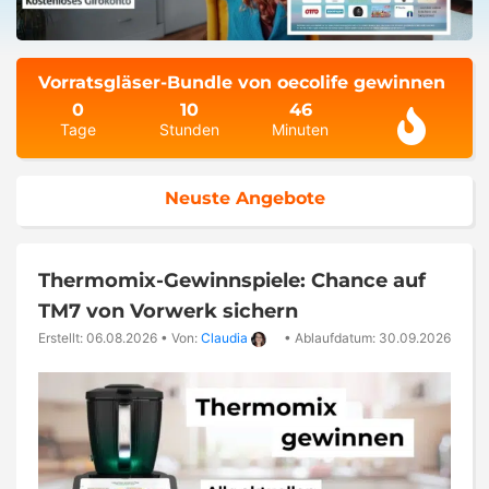
Vorratsgläser-Bundle von oecolife gewinnen
0
10
46
Tage
Stunden
Minuten
Neuste Angebote
Thermomix-Gewinnspiele: Chance auf
TM7 von Vorwerk sichern
Erstellt: 06.08.2026
•
Von:
Claudia
•
Ablaufdatum: 30.09.2026