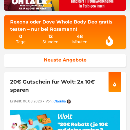
Rexona oder Dove Whole Body Deo gratis
testen – nur bei Rossmann!
0
12
48
Tage
Stunden
Minuten
Neuste Angebote
20€ Gutschein für Wolt: 2x 10€
sparen
Erstellt: 06.08.2026
•
Von:
Claudia