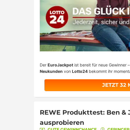
Der
EuroJackpot
ist bereit für neue Gewinner 
Neukunden
von
Lotto24
bekommt ihr moment
JETZT 32
REWE Produkttest: Ben & Je
ausprobieren
GUTE GEWINNCHANCE
GERINGE