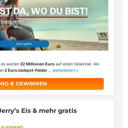
– es warten
32 Millionen Euro
auf einen Gewinner. Als
an
2 EuroJackpot-Felder
…
weiterlesen>>
 MIO € GEWINNEN
rry’s Eis & mehr gratis
R AUFWAND