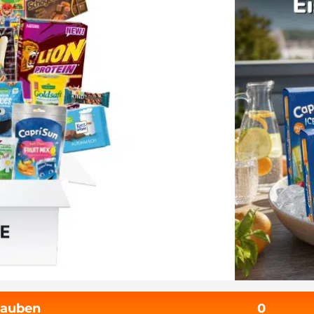
tauben
0