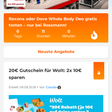
Rexona oder Dove Whole Body Deo gratis
testen – nur bei Rossmann!
0
11
0
Tage
Stunden
Minuten
Neuste Angebote
20€ Gutschein für Wolt: 2x 10€
sparen
Erstellt: 06.08.2026
•
Von:
Claudia