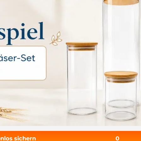
nlos sichern
0