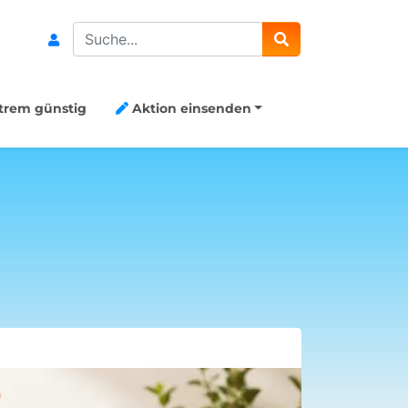
Search
trem günstig
Aktion einsenden
Aktion Me