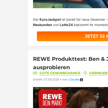
Der
EuroJackpot
ist bereit für neue Gewinner 
Neukunden
von
Lotto24
bekommt ihr moment
JETZT 32
REWE Produkttest: Ben & Je
ausprobieren
GUTE GEWINNCHANCE
GERINGE
Erstellt: 07.08.2026
•
Von:
Claudia