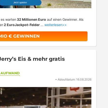
– es warten
32 Millionen Euro
auf einen Gewinner. Als
an
2 EuroJackpot-Felder
…
weiterlesen>>
 MIO € GEWINNEN
rry’s Eis & mehr gratis
R AUFWAND
•
Ablaufdatum: 16.08.2026