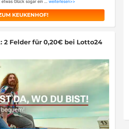
t etwas Glück sogar ein …
weiterlesen>>
 ZUM KEUKENHOF!
 2 Felder für 0,20€ bei Lotto24