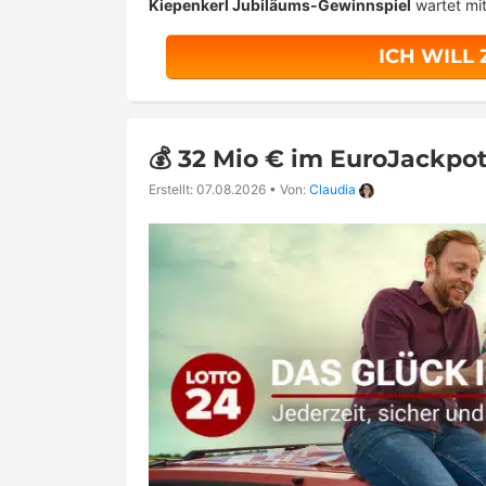
Kiepenkerl Jubiläums-Gewinnspiel
wartet mi
ICH WILL
💰 32 Mio € im EuroJackpot:
Erstellt: 07.08.2026
•
Von:
Claudia