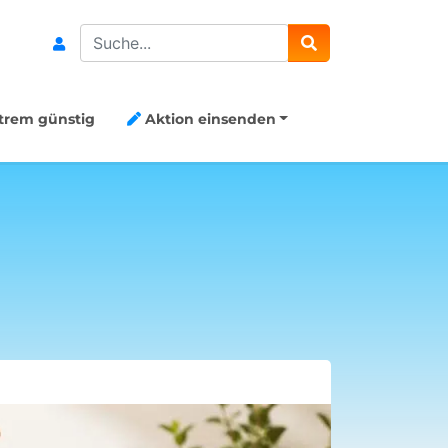
Search
trem günstig
Aktion einsenden
💥 300€ Pr