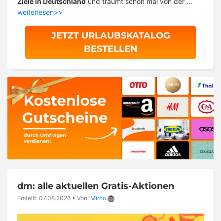
Ziele in Deutschland
und träumt schon mal von der …
weiterlesen>>
JETZT URLAUBSKATALOG
BESTELLEN
dm: alle aktuellen Gratis-Aktionen
Erstellt: 07.08.2026
•
Von:
Mirco