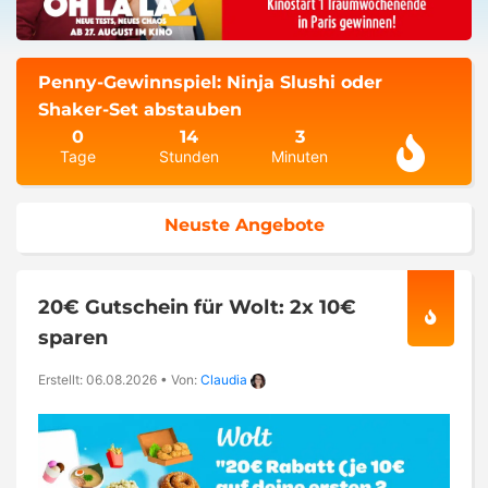
Penny-Gewinnspiel: Ninja Slushi oder
Shaker-Set abstauben
0
14
3
Tage
Stunden
Minuten
Neuste Angebote
20€ Gutschein für Wolt: 2x 10€
sparen
Erstellt: 06.08.2026
•
Von:
Claudia