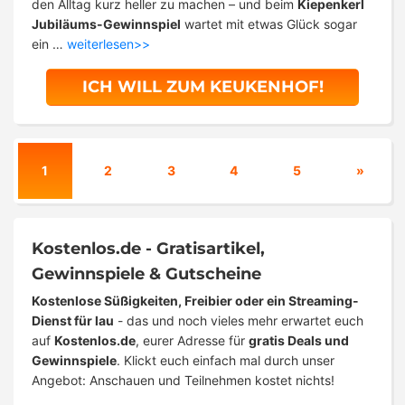
den Alltag kurz heller zu machen – und beim
Kiepenkerl
Jubiläums-Gewinnspiel
wartet mit etwas Glück sogar
ein …
weiterlesen>>
ICH WILL ZUM KEUKENHOF!
1
2
3
4
5
»
Kostenlos.de - Gratisartikel,
Gewinnspiele & Gutscheine
Kostenlose Süßigkeiten, Freibier oder ein Streaming-
Dienst für lau
- das und noch vieles mehr erwartet euch
auf
Kostenlos.de
, eurer Adresse für
gratis Deals und
Gewinnspiele
. Klickt euch einfach mal durch unser
Angebot: Anschauen und Teilnehmen kostet nichts!