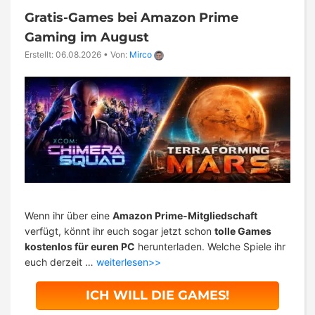
Gratis-Games bei Amazon Prime
Gaming im August
Erstellt: 06.08.2026
•
Von:
Mirco
Wenn ihr über eine
Amazon Prime-Mitgliedschaft
verfügt, könnt ihr euch sogar jetzt schon
tolle Games
kostenlos für euren PC
herunterladen. Welche Spiele ihr
euch derzeit …
weiterlesen>>
ICH WILL DIE GAMES!