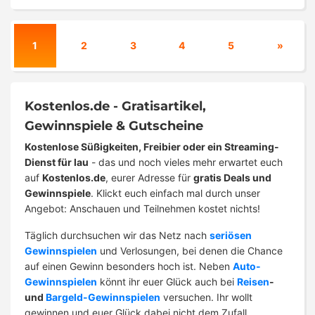
1
2
3
4
5
»
Kostenlos.de - Gratisartikel,
Gewinnspiele & Gutscheine
Kostenlose Süßigkeiten, Freibier oder ein Streaming-
Dienst für lau
- das und noch vieles mehr erwartet euch
auf
Kostenlos.de
, eurer Adresse für
gratis Deals und
Gewinnspiele
. Klickt euch einfach mal durch unser
Angebot: Anschauen und Teilnehmen kostet nichts!
Täglich durchsuchen wir das Netz nach
seriösen
Gewinnspielen
und Verlosungen, bei denen die Chance
auf einen Gewinn besonders hoch ist. Neben
Auto-
Gewinnspielen
könnt ihr euer Glück auch bei
Reisen
-
und
Bargeld-Gewinnspielen
versuchen. Ihr wollt
gewinnen und euer Glück dabei nicht dem Zufall