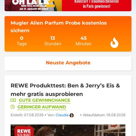
Mugler Alien Parfum Probe kostenlos
sichern
0
13
45
Tage
Stunden
Minuten
Neuste Angebote
REWE Produkttest: Ben & Jerry’s Eis &
mehr gratis ausprobieren
GUTE GEWINNCHANCE
GERINGER AUFWAND
Erstellt: 07.08.2026
•
Von:
Claudia
•
Ablaufdatum: 16.08.2026