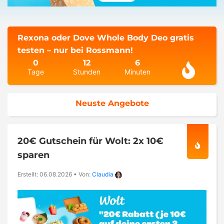
Rexona oder Dove Whole Body Deo gratis
testen – nur bei Rossmann!
0
12
6
Tage
Stunden
Minuten
Neuste Angebote
20€ Gutschein für Wolt: 2x 10€
sparen
Erstellt: 06.08.2026
•
Von:
Claudia