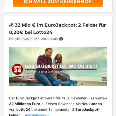
ICH WILL ZUM KEUKENHOF!
💰 32 Mio € im EuroJackpot: 2 Felder für
0,20€ bei Lotto24
Erstellt: 07.08.2026
•
Von:
Claudia
Der
EuroJackpot
ist bereit für neue Gewinner – es warten
32 Millionen Euro
auf einen Gewinner. Als
Neukunden
von
Lotto24
bekommt ihr momentan
2 EuroJackpot-
Felder
…
weiterlesen>>