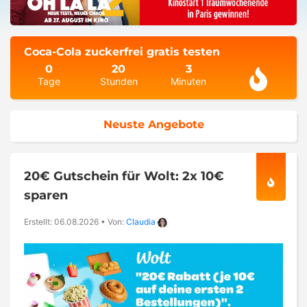
Coca-Cola zuckerfrei gratis testen
0
20
3
Tage
Stunden
Minuten
Neuste Angebote
20€ Gutschein für Wolt: 2x 10€
sparen
Erstellt: 06.08.2026
•
Von:
Claudia