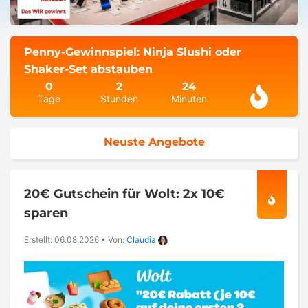
Penny-Gewinnspiel: Ninja Slushi oder
Shaker-Set abstauben
0
2
24
Tage
Stunden
Minuten
Neuste Angebote
20€ Gutschein für Wolt: 2x 10€
sparen
Erstellt: 06.08.2026
•
Von:
Claudia