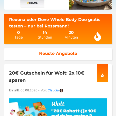
Rexona oder Dove Whole Body Deo gratis
testen – nur bei Rossmann!
0
14
20
Tage
Stunden
Minuten
Neuste Angebote
20€ Gutschein für Wolt: 2x 10€
sparen
Erstellt: 06.08.2026
•
Von:
Claudia