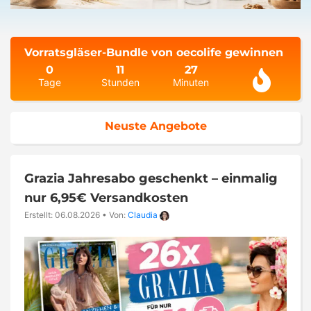
Vorratsgläser-Bundle von oecolife gewinnen
0
11
27
Tage
Stunden
Minuten
Neuste Angebote
Grazia Jahresabo geschenkt – einmalig
nur 6,95€ Versandkosten
Erstellt: 06.08.2026
•
Von:
Claudia