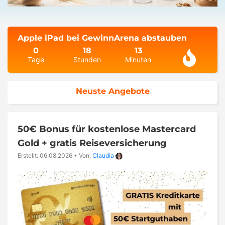
Apple iPad bei GewinnArena abstauben
0
18
13
Tage
Stunden
Minuten
Neuste Angebote
50€ Bonus für kostenlose Mastercard
Gold + gratis Reiseversicherung
Erstellt: 06.08.2026
•
Von:
Claudia