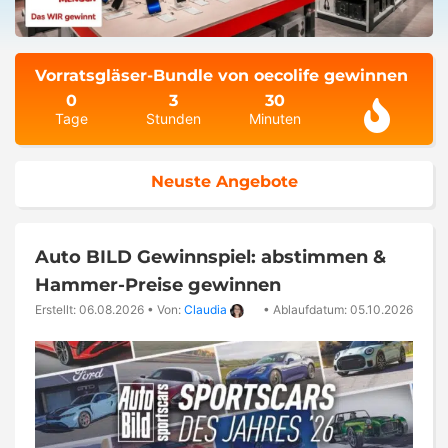
Vorratsgläser-Bundle von oecolife gewinnen
0
3
30
Tage
Stunden
Minuten
Neuste Angebote
Auto BILD Gewinnspiel: abstimmen &
Hammer-Preise gewinnen
Erstellt: 06.08.2026
•
Von:
Claudia
•
Ablaufdatum: 05.10.2026