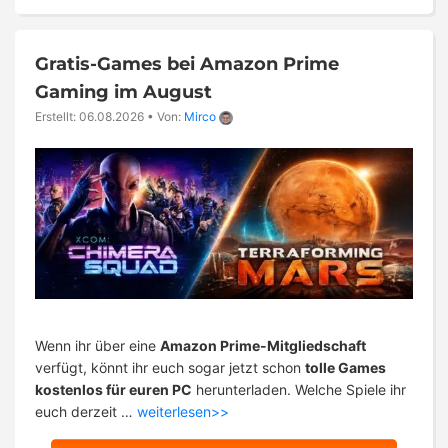
Gratis-Games bei Amazon Prime
Gaming im August
Erstellt: 06.08.2026
•
Von:
Mirco
Wenn ihr über eine
Amazon Prime-Mitgliedschaft
verfügt, könnt ihr euch sogar jetzt schon
tolle Games
kostenlos für euren PC
herunterladen. Welche Spiele ihr
euch derzeit …
weiterlesen>>