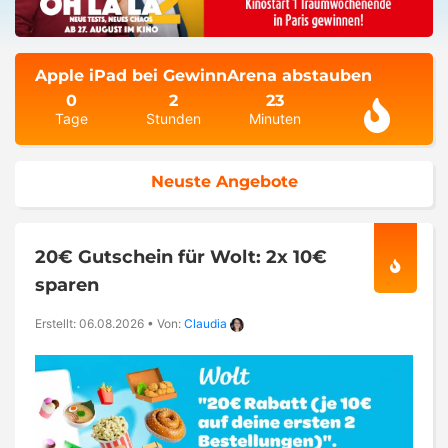
Apple iPad bei GewinnArena abstauben
0
2
23
Tage
Stunden
Minuten
Neuste Angebote
20€ Gutschein für Wolt: 2x 10€
sparen
Erstellt: 06.08.2026
•
Von:
Claudia