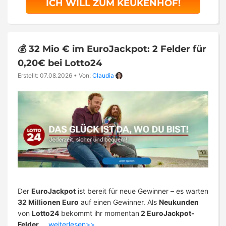
ICH WILL ZUM KEUKENHOF!
💰 32 Mio € im EuroJackpot: 2 Felder für
0,20€ bei Lotto24
Erstellt: 07.08.2026
•
Von:
Claudia
Der
EuroJackpot
ist bereit für neue Gewinner – es warten
32 Millionen Euro
auf einen Gewinner. Als
Neukunden
von
Lotto24
bekommt ihr momentan
2 EuroJackpot-
Felder
…
weiterlesen>>