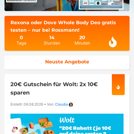
Rexona oder Dove Whole Body Deo gratis
testen – nur bei Rossmann!
0
14
20
Tage
Stunden
Minuten
Neuste Angebote
20€ Gutschein für Wolt: 2x 10€
sparen
Erstellt: 06.08.2026
•
Von:
Claudia