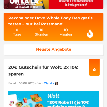
Rexona oder Dove Whole Body Deo gratis
testen – nur bei Rossmann!
0
10
10
Tage
Stunden
Minuten
Neuste Angebote
20€ Gutschein für Wolt: 2x 10€
sparen
Erstellt: 06.08.2026
•
Von:
Claudia