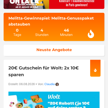
Melitta-Gewinnspiel: Melitta-Genusspaket
abstauben
0
4
46
Tage
Stunden
Minuten
Neuste Angebote
20€ Gutschein für Wolt: 2x 10€
sparen
Erstellt: 06.08.2026
•
Von:
Claudia