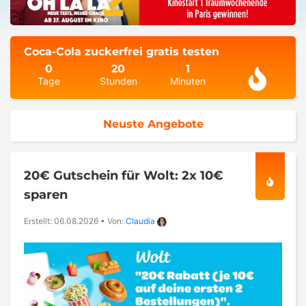
Coca-Cola zuckerfrei gratis testen
0
20
1
Tage
Stunden
Minuten
Neuste Angebote
20€ Gutschein für Wolt: 2x 10€
sparen
Erstellt: 06.08.2026
•
Von:
Claudia