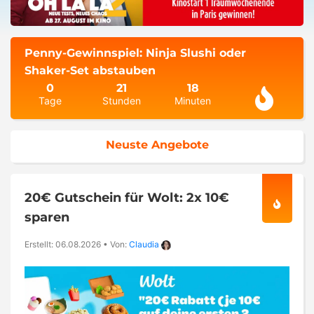
Penny-Gewinnspiel: Ninja Slushi oder
Shaker-Set abstauben
0
21
18
Tage
Stunden
Minuten
Neuste Angebote
20€ Gutschein für Wolt: 2x 10€
sparen
Erstellt: 06.08.2026
•
Von:
Claudia