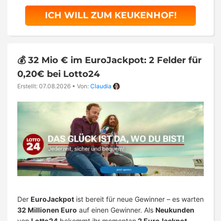
ICH WILL ZUM KEUKENHOF!
💰 32 Mio € im EuroJackpot: 2 Felder für
0,20€ bei Lotto24
Erstellt: 07.08.2026
•
Von:
Claudia
Der
EuroJackpot
ist bereit für neue Gewinner – es warten
32 Millionen Euro
auf einen Gewinner. Als
Neukunden
von
Lotto24
bekommt ihr momentan
2 EuroJackpot-