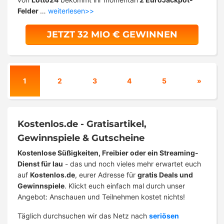
Felder
…
weiterlesen>>
JETZT 32 MIO € GEWINNEN
1
2
3
4
5
»
Kostenlos.de - Gratisartikel,
Gewinnspiele & Gutscheine
Kostenlose Süßigkeiten, Freibier oder ein Streaming-
Dienst für lau
- das und noch vieles mehr erwartet euch
auf
Kostenlos.de
, eurer Adresse für
gratis Deals und
Gewinnspiele
. Klickt euch einfach mal durch unser
Angebot: Anschauen und Teilnehmen kostet nichts!
Täglich durchsuchen wir das Netz nach
seriösen