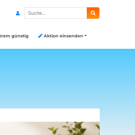
Search
trem günstig
Aktion einsenden
8x Capri-S