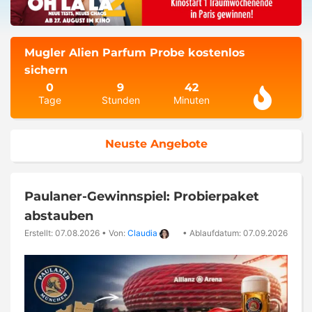
Mugler Alien Parfum Probe kostenlos
sichern
0
9
42
Tage
Stunden
Minuten
Neuste Angebote
Paulaner-Gewinnspiel: Probierpaket
abstauben
Erstellt: 07.08.2026
•
Von:
Claudia
•
Ablaufdatum: 07.09.2026