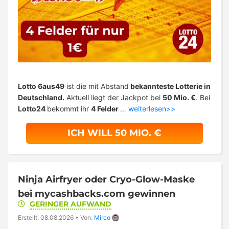
Lotto 6aus49
ist die mit Abstand
bekannteste Lotterie in
Deutschland.
Aktuell liegt der Jackpot bei
50 Mio. €
. Bei
Lotto24
bekommt ihr
4 Felder
…
weiterlesen>>
ICH WILL 50 MIO. €
Ninja Airfryer oder Cryo-Glow-Maske
bei mycashbacks.com gewinnen
GERINGER AUFWAND
Erstellt: 08.08.2026
•
Von:
Mirco