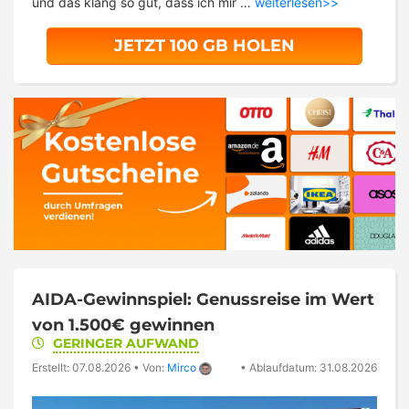
und das klang so gut, dass ich mir …
weiterlesen>>
JETZT 100 GB HOLEN
AIDA-Gewinnspiel: Genussreise im Wert
von 1.500€ gewinnen
GERINGER AUFWAND
Erstellt: 07.08.2026
•
Von:
Mirco
•
Ablaufdatum: 31.08.2026