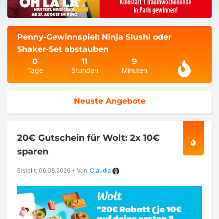
Penny-Gewinnspiel: Ninja Slushi oder
Shaker-Set abstauben
0
11
9
Tage
Stunden
Minuten
Neuste Angebote
20€ Gutschein für Wolt: 2x 10€
sparen
Erstellt: 06.08.2026
•
Von:
Claudia