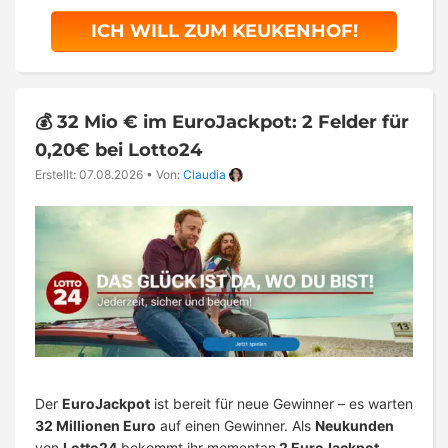
ICH WILL ZUM KEUKENHOF!
💰 32 Mio € im EuroJackpot: 2 Felder für
0,20€ bei Lotto24
Erstellt: 07.08.2026
•
Von:
Claudia
Der
EuroJackpot
ist bereit für neue Gewinner – es warten
32 Millionen Euro
auf einen Gewinner. Als
Neukunden
von
Lotto24
bekommt ihr momentan
2 EuroJackpot-