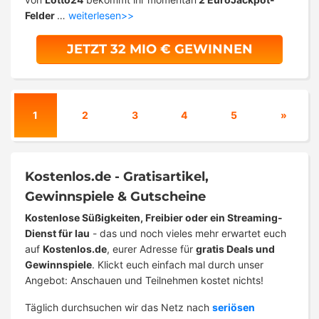
Felder
…
weiterlesen>>
JETZT 32 MIO € GEWINNEN
1
2
3
4
5
»
Kostenlos.de - Gratisartikel,
Gewinnspiele & Gutscheine
Kostenlose Süßigkeiten, Freibier oder ein Streaming-
Dienst für lau
- das und noch vieles mehr erwartet euch
auf
Kostenlos.de
, eurer Adresse für
gratis Deals und
Gewinnspiele
. Klickt euch einfach mal durch unser
Angebot: Anschauen und Teilnehmen kostet nichts!
Täglich durchsuchen wir das Netz nach
seriösen