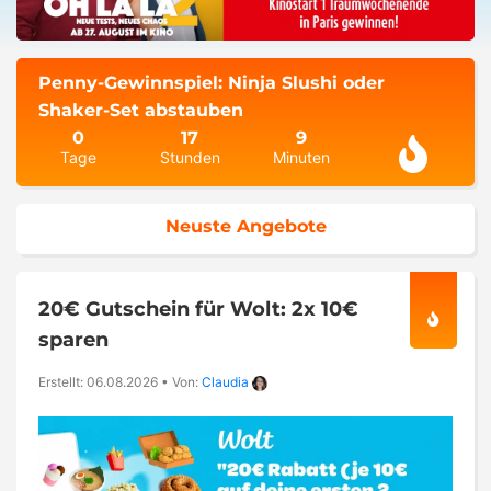
Penny-Gewinnspiel: Ninja Slushi oder
Shaker-Set abstauben
0
17
9
Tage
Stunden
Minuten
Neuste Angebote
20€ Gutschein für Wolt: 2x 10€
sparen
Erstellt: 06.08.2026
•
Von:
Claudia