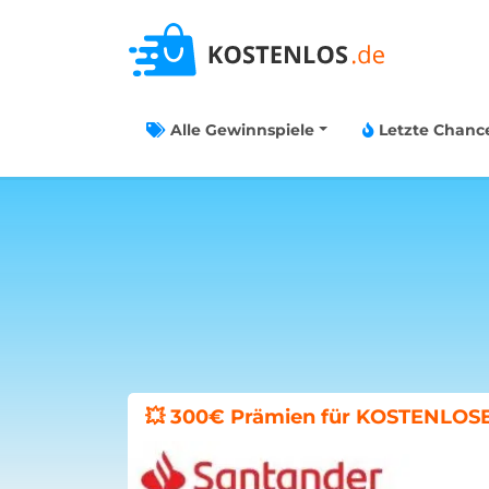
Alle Gewinnspiele
Letzte Chanc
Böklunder-Gewinnspiel: Traumwo