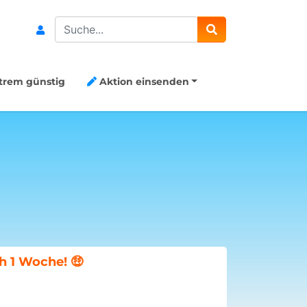
Search
trem günstig
Aktion einsenden
20€ Gutsch