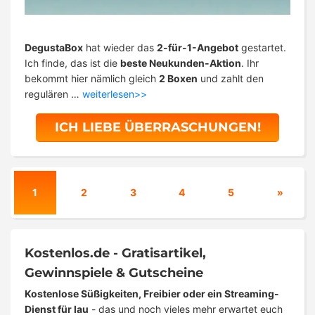
DegustaBox
hat wieder das
2-für-1-Angebot
gestartet.
Ich finde, das ist die
beste Neukunden-Aktion
. Ihr
bekommt hier nämlich gleich
2 Boxen
und zahlt den
regulären …
weiterlesen>>
ICH LIEBE ÜBERRASCHUNGEN!
1
2
3
4
5
»
Kostenlos.de - Gratisartikel,
Gewinnspiele & Gutscheine
Kostenlose Süßigkeiten, Freibier oder ein Streaming-
Dienst für lau
- das und noch vieles mehr erwartet euch