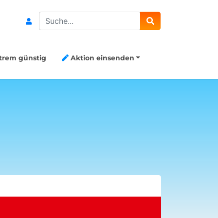
Search
trem günstig
Aktion einsenden
Aktion Me