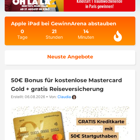
Apple iPad bei GewinnArena abstauben
0
21
14
Tage
Stunden
Minuten
Neuste Angebote
50€ Bonus für kostenlose Mastercard
Gold + gratis Reiseversicherung
Erstellt: 06.08.2026
•
Von:
Claudia