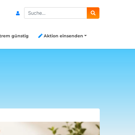
Search
trem günstig
Aktion einsenden
8x Capri-S