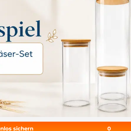
nlos sichern
0