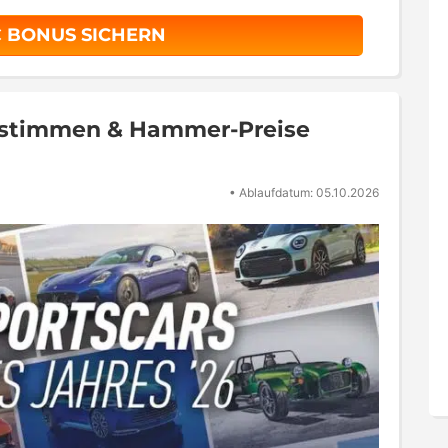
€ BONUS SICHERN
bstimmen & Hammer-Preise
•
Ablaufdatum: 05.10.2026