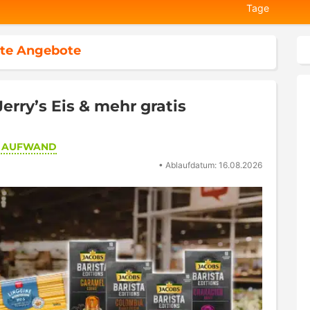
Tage
te Angebote
rry’s Eis & mehr gratis
R AUFWAND
•
Ablaufdatum: 16.08.2026