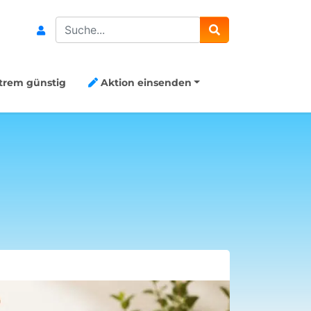
Search
trem günstig
Aktion einsenden
8x Capri-S