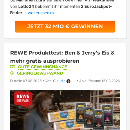
von
Lotto24
bekommt ihr momentan
2 EuroJackpot-
Felder
…
weiterlesen>>
JETZT 32 MIO € GEWINNEN
REWE Produkttest: Ben & Jerry’s Eis &
mehr gratis ausprobieren
GUTE GEWINNCHANCE
GERINGER AUFWAND
Erstellt: 07.08.2026
•
Von:
Claudia
•
Ablaufdatum: 16.08.2026