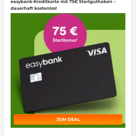
easybank-Kreditkarte mit 75€ Startguthaben –
dauerhaft kostenlos!
ZUM DEAL