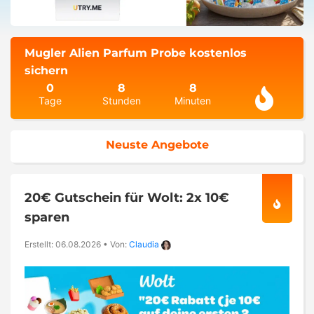
Mugler Alien Parfum Probe kostenlos
sichern
0
8
8
Tage
Stunden
Minuten
Neuste Angebote
20€ Gutschein für Wolt: 2x 10€
sparen
Erstellt: 06.08.2026
•
Von:
Claudia