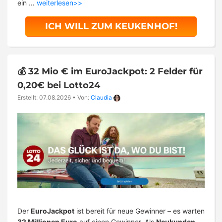
ein …
weiterlesen>>
ICH WILL ZUM KEUKENHOF!
💰 32 Mio € im EuroJackpot: 2 Felder für
0,20€ bei Lotto24
Erstellt: 07.08.2026
•
Von:
Claudia
Der
EuroJackpot
ist bereit für neue Gewinner – es warten
32 Millionen Euro
auf einen Gewinner. Als
Neukunden