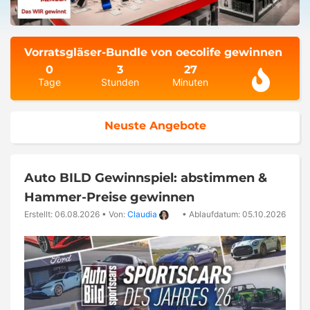
Vorratsgläser-Bundle von oecolife gewinnen
0
3
27
Tage
Stunden
Minuten
Neuste Angebote
Auto BILD Gewinnspiel: abstimmen &
Hammer-Preise gewinnen
Erstellt: 06.08.2026
•
Von:
Claudia
•
Ablaufdatum: 05.10.2026