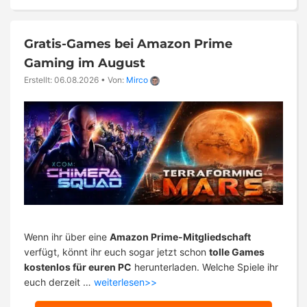
Gratis-Games bei Amazon Prime
Gaming im August
Erstellt: 06.08.2026
•
Von:
Mirco
Wenn ihr über eine
Amazon Prime-Mitgliedschaft
verfügt, könnt ihr euch sogar jetzt schon
tolle Games
kostenlos für euren PC
herunterladen. Welche Spiele ihr
euch derzeit …
weiterlesen>>