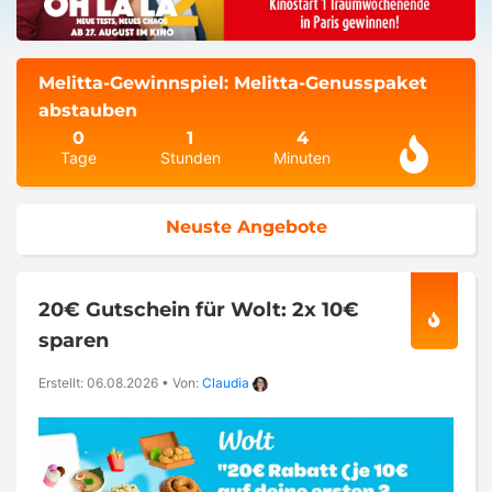
Melitta-Gewinnspiel: Melitta-Genusspaket
abstauben
0
1
4
Tage
Stunden
Minuten
Neuste Angebote
20€ Gutschein für Wolt: 2x 10€
sparen
Erstellt: 06.08.2026
•
Von:
Claudia