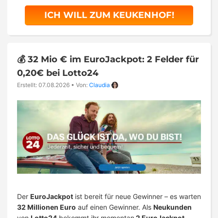
ICH WILL ZUM KEUKENHOF!
💰 32 Mio € im EuroJackpot: 2 Felder für
0,20€ bei Lotto24
Erstellt: 07.08.2026
•
Von:
Claudia
Der
EuroJackpot
ist bereit für neue Gewinner – es warten
32 Millionen Euro
auf einen Gewinner. Als
Neukunden
von
Lotto24
bekommt ihr momentan
2 EuroJackpot-