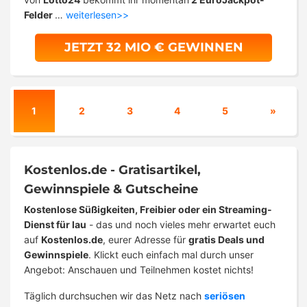
Felder
…
weiterlesen>>
JETZT 32 MIO € GEWINNEN
1
2
3
4
5
»
Kostenlos.de - Gratisartikel,
Gewinnspiele & Gutscheine
Kostenlose Süßigkeiten, Freibier oder ein Streaming-
Dienst für lau
- das und noch vieles mehr erwartet euch
auf
Kostenlos.de
, eurer Adresse für
gratis Deals und
Gewinnspiele
. Klickt euch einfach mal durch unser
Angebot: Anschauen und Teilnehmen kostet nichts!
Täglich durchsuchen wir das Netz nach
seriösen