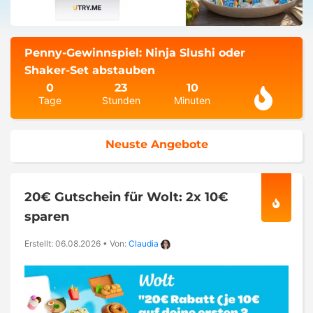
Penny-Gewinnspiel: Ninja Slushi oder
Shaker-Set abstauben
0
23
10
Tage
Stunden
Minuten
Neuste Angebote
20€ Gutschein für Wolt: 2x 10€
sparen
Erstellt: 06.08.2026
•
Von:
Claudia