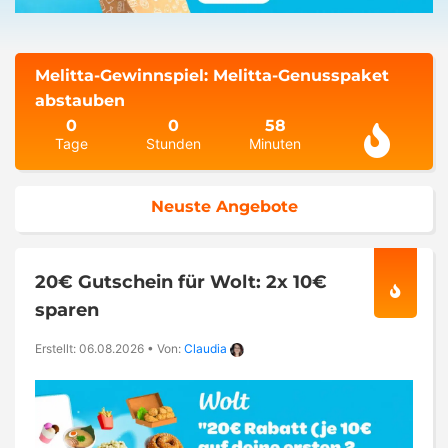
Melitta-Gewinnspiel: Melitta-Genusspaket
abstauben
0
0
58
Tage
Stunden
Minuten
Neuste Angebote
20€ Gutschein für Wolt: 2x 10€
sparen
Erstellt: 06.08.2026
•
Von:
Claudia