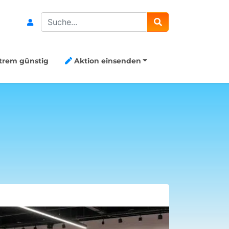
Search
trem günstig
Aktion einsenden
Böklunder