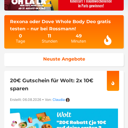
Rexona oder Dove Whole Body Deo gratis
testen – nur bei Rossmann!
0
11
49
Tage
Stunden
Minuten
Neuste Angebote
20€ Gutschein für Wolt: 2x 10€
sparen
Erstellt: 06.08.2026
•
Von:
Claudia