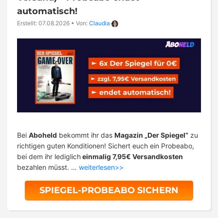
automatisch!
Erstellt: 07.08.2026
•
Von:
Claudia
Bei
Aboheld
bekommt ihr das
Magazin „Der Spiegel“
zu
richtigen guten Konditionen! Sichert euch ein Probeabo,
bei dem ihr lediglich
einmalig 7,95€ Versandkosten
bezahlen müsst. …
weiterlesen>>
SPIEGEL-PROBEABO SICHERN