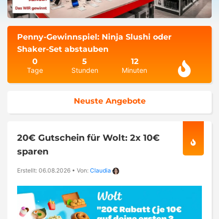
Penny-Gewinnspiel: Ninja Slushi oder
Shaker-Set abstauben
0
5
12
Tage
Stunden
Minuten
Neuste Angebote
20€ Gutschein für Wolt: 2x 10€
sparen
Erstellt: 06.08.2026
•
Von:
Claudia