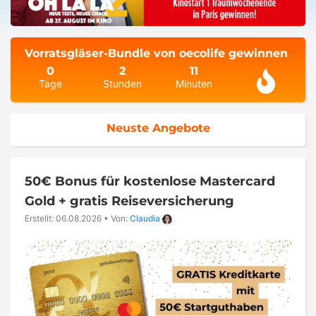
Vorratsgläser-Bundle von oecolife gewinnen
0
2
11
Tage
Stunden
Minuten
Neuste Angebote
50€ Bonus für kostenlose Mastercard
Gold + gratis Reiseversicherung
Erstellt: 06.08.2026
•
Von:
Claudia