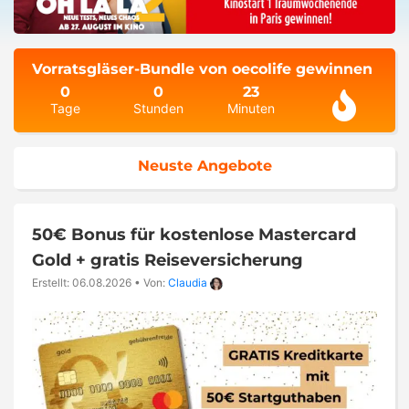
Vorratsgläser-Bundle von oecolife gewinnen
0
0
23
Tage
Stunden
Minuten
Neuste Angebote
50€ Bonus für kostenlose Mastercard
Gold + gratis Reiseversicherung
Erstellt: 06.08.2026
•
Von:
Claudia