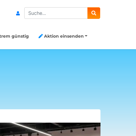
Search
trem günstig
Aktion einsenden
8x Capri-S