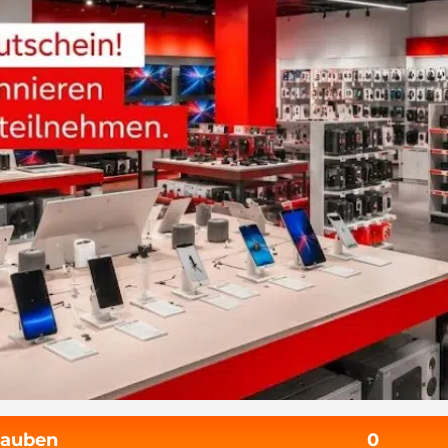
tauben
0