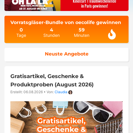
Vorratsgläser-Bundle von oecolife gewinnen
0
4
59
Tage
Stunden
Minuten
Neuste Angebote
Gratisartikel, Geschenke &
Produktproben (August 2026)
Erstellt: 06.08.2026
•
Von:
Claudia