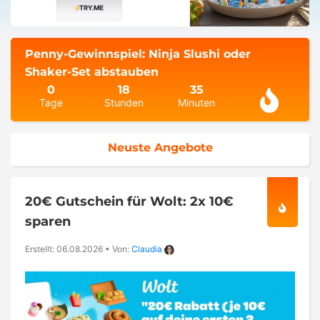
Penny-Gewinnspiel: Ninja Slushi oder
Shaker-Set abstauben
0
18
35
Tage
Stunden
Minuten
Neuste Angebote
20€ Gutschein für Wolt: 2x 10€
sparen
Erstellt: 06.08.2026
•
Von:
Claudia