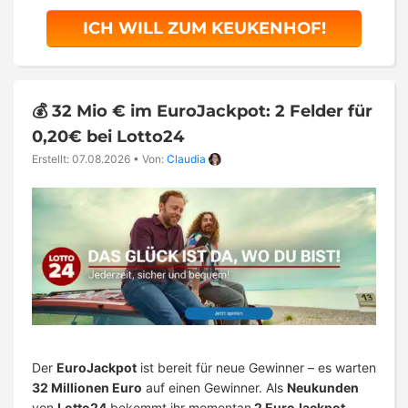
ICH WILL ZUM KEUKENHOF!
💰 32 Mio € im EuroJackpot: 2 Felder für
0,20€ bei Lotto24
Erstellt: 07.08.2026
•
Von:
Claudia
Der
EuroJackpot
ist bereit für neue Gewinner – es warten
32 Millionen Euro
auf einen Gewinner. Als
Neukunden
von
Lotto24
bekommt ihr momentan
2 EuroJackpot-