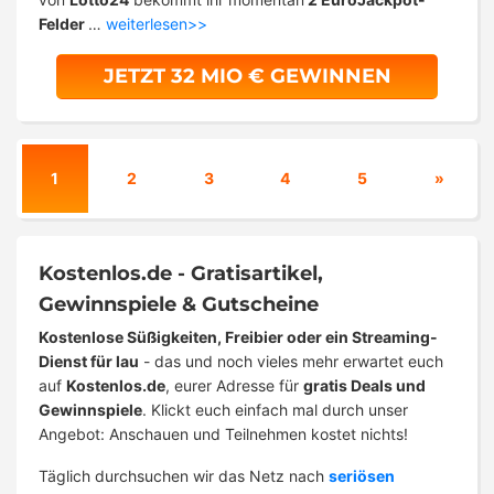
Felder
…
weiterlesen>>
JETZT 32 MIO € GEWINNEN
1
2
3
4
5
»
Kostenlos.de - Gratisartikel,
Gewinnspiele & Gutscheine
Kostenlose Süßigkeiten, Freibier oder ein Streaming-
Dienst für lau
- das und noch vieles mehr erwartet euch
auf
Kostenlos.de
, eurer Adresse für
gratis Deals und
Gewinnspiele
. Klickt euch einfach mal durch unser
Angebot: Anschauen und Teilnehmen kostet nichts!
Täglich durchsuchen wir das Netz nach
seriösen