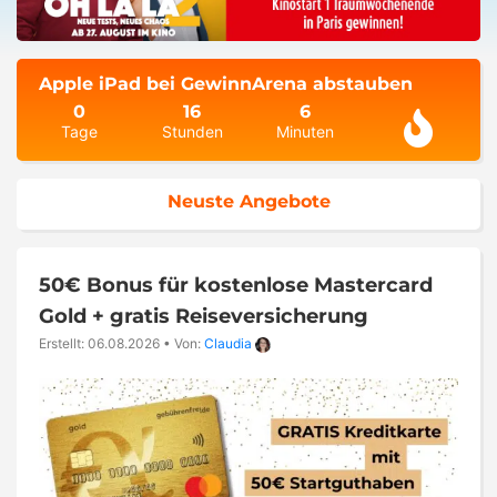
Apple iPad bei GewinnArena abstauben
0
16
6
Tage
Stunden
Minuten
Neuste Angebote
50€ Bonus für kostenlose Mastercard
Gold + gratis Reiseversicherung
Erstellt: 06.08.2026
•
Von:
Claudia